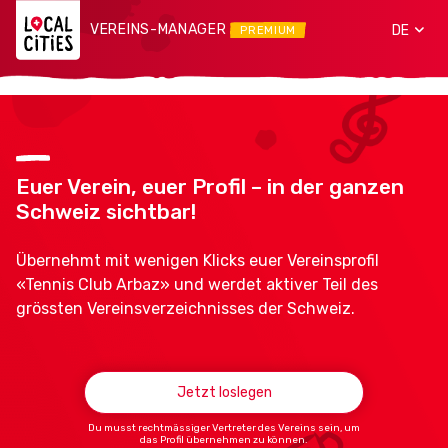
VEREINS-MANAGER
DE
PREMIUM
Euer Verein, euer Profil – in der ganzen
Schweiz sichtbar!
Übernehmt mit wenigen Klicks euer Vereinsprofil
«Tennis Club Arbaz» und werdet aktiver Teil des
grössten Vereinsverzeichnisses der Schweiz.
Jetzt loslegen
Du musst rechtmässiger Vertreter des Vereins sein, um
das Profil übernehmen zu können.