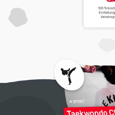
100 % kost
Erstellun
Vereinspr