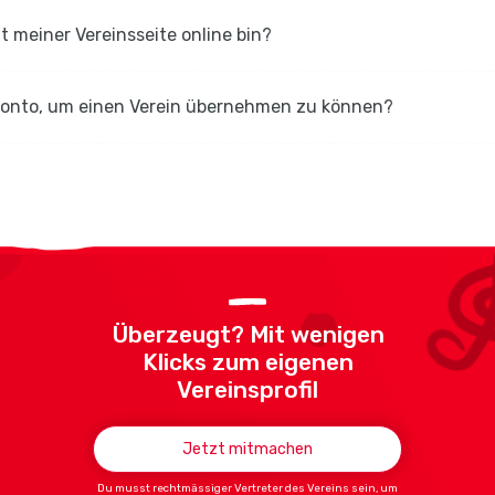
it meiner Vereinsseite online bin?
-Konto, um einen Verein übernehmen zu können?
Überzeugt? Mit wenigen
Klicks zum eigenen
Vereinsprofil
Jetzt mitmachen
Du musst rechtmässiger Vertreter des Vereins sein, um