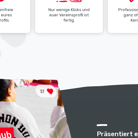
enfreie
Nur wenige Klicks und
Profession
g eures
euer Vereinsprofil ist
ganz o
ofils.
fertig.
Ken
Präsentiert 