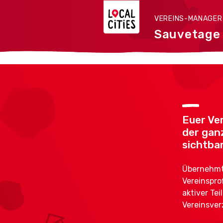
VEREINS-MANAGE
Sauvetage
Euer Ver
der gan
sichtbar
Übernehmt 
Vereinspro
aktiver Tei
Vereinsver