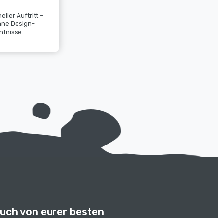
eller Auftritt –
hne Design-
ntnisse.
euch von eurer besten