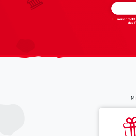
Du musst rechtm
das 
Mi