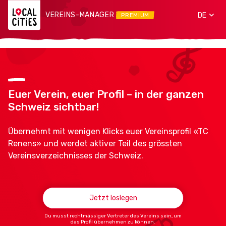
VEREINS-MANAGER
DE
PREMIUM
Euer Verein, euer Profil – in der ganzen
Schweiz sichtbar!
Übernehmt mit wenigen Klicks euer Vereinsprofil «TC
Renens» und werdet aktiver Teil des grössten
Vereinsverzeichnisses der Schweiz.
Jetzt loslegen
Du musst rechtmässiger Vertreter des Vereins sein, um
das Profil übernehmen zu können.