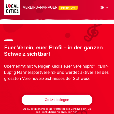
VEREINS-MANAGER
DE
PREMIUM
Euer Verein, euer Profil – in der ganzen
Schweiz sichtbar!
Übernehmt mit wenigen Klicks euer Vereinsprofil «Birr-
Lupfig Männersportverein» und werdet aktiver Teil des
grössten Vereinsverzeichnisses der Schweiz.
Jetzt loslegen
Du musst rechtmässiger Vertreter des Vereins sein, um
das Profil übernehmen zu können.