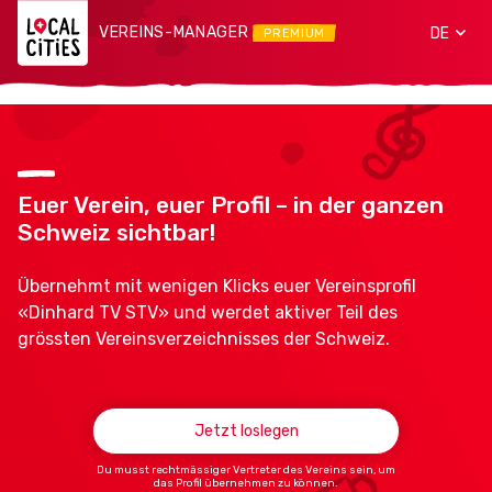
VEREINS-MANAGER
DE
PREMIUM
Euer Verein, euer Profil – in der ganzen
Schweiz sichtbar!
Übernehmt mit wenigen Klicks euer Vereinsprofil
«Dinhard TV STV» und werdet aktiver Teil des
grössten Vereinsverzeichnisses der Schweiz.
Jetzt loslegen
Du musst rechtmässiger Vertreter des Vereins sein, um
das Profil übernehmen zu können.