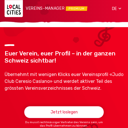
VEREINS-MANAGER
DE
PREMIUM
Euer Verein, euer Profil – in der ganzen
Schweiz sichtbar!
Übernehmt mit wenigen Klicks euer Vereinsprofil «Judo
Club Ceresio Caslano» und werdet aktiver Teil des
grössten Vereinsverzeichnisses der Schweiz.
Jetzt loslegen
Du musst rechtmässiger Vertreter des Vereins sein, um
das Profil übernehmen zu können.