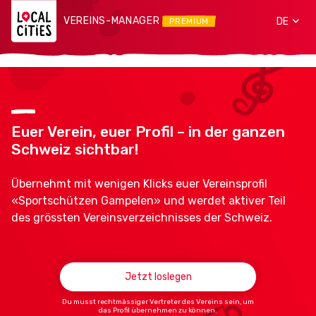
VEREINS-MANAGER
DE
PREMIUM
Euer Verein, euer Profil – in der ganzen
Schweiz sichtbar!
Übernehmt mit wenigen Klicks euer Vereinsprofil
«Sportschützen Gampelen» und werdet aktiver Teil
des grössten Vereinsverzeichnisses der Schweiz.
Jetzt loslegen
Du musst rechtmässiger Vertreter des Vereins sein, um
das Profil übernehmen zu können.