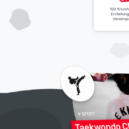
100 % kost
Erstellun
Vereinspr