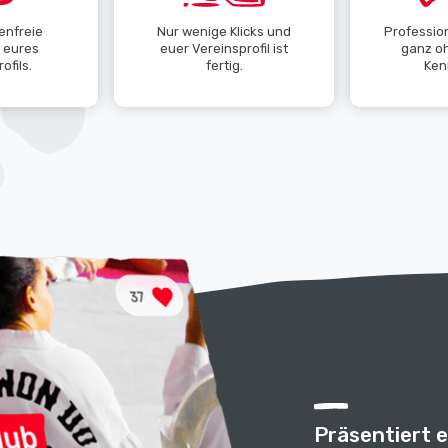
enfreie
Nur wenige Klicks und
Profession
g eures
euer Vereinsprofil ist
ganz o
ofils.
fertig.
Ken
Präsentiert 