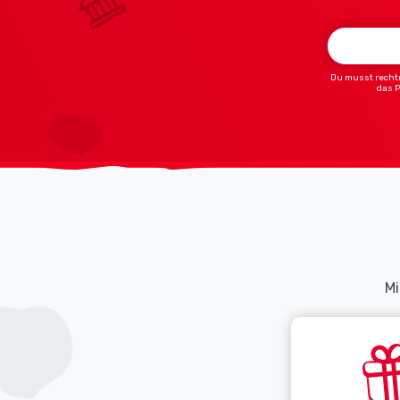
Du musst rechtm
das 
Mi