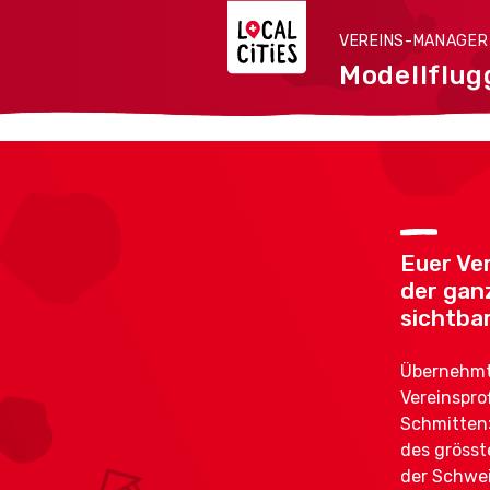
VEREINS-MANAGE
Modellflug
Euer Ver
der gan
sichtbar
Übernehmt 
Vereinspro
Schmitten»
des grösst
der Schwei