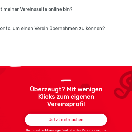
it meiner Vereinsseite online bin?
-Konto, um einen Verein übernehmen zu können?
Überzeugt? Mit wenigen
Klicks zum eigenen
Vereinsprofil
Jetzt mitmachen
Du musst rechtmässiger Vertreter des Vereins sein, um