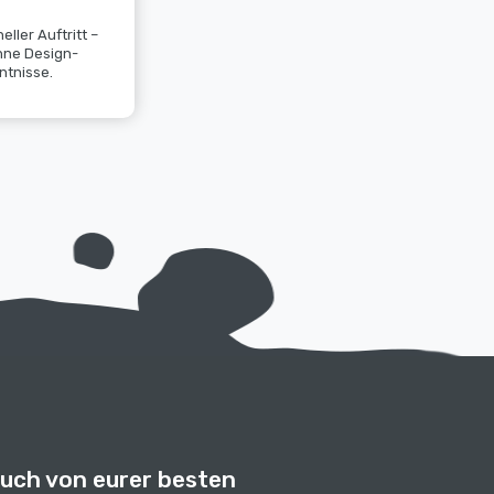
eller Auftritt –
hne Design-
ntnisse.
euch von eurer besten