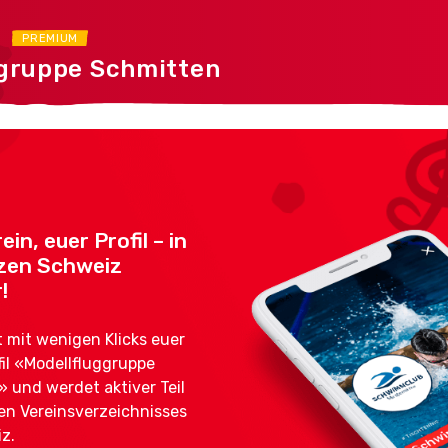
R
PREMIUM
gruppe Schmitten
ein, euer Profil – in
zen Schweiz
!
mit wenigen Klicks euer
fil «Modellfluggruppe
 und werdet aktiver Teil
en Vereinsverzeichnisses
z.