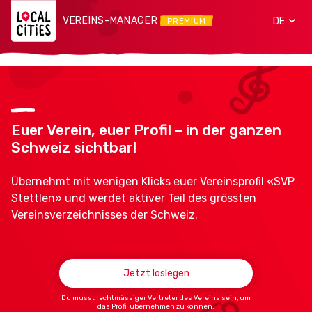
VEREINS-MANAGER
DE
PREMIUM
Euer Verein, euer Profil – in der ganzen
Schweiz sichtbar!
Übernehmt mit wenigen Klicks euer Vereinsprofil «SVP
Stettlen» und werdet aktiver Teil des grössten
Vereinsverzeichnisses der Schweiz.
Jetzt loslegen
Du musst rechtmässiger Vertreter des Vereins sein, um
das Profil übernehmen zu können.