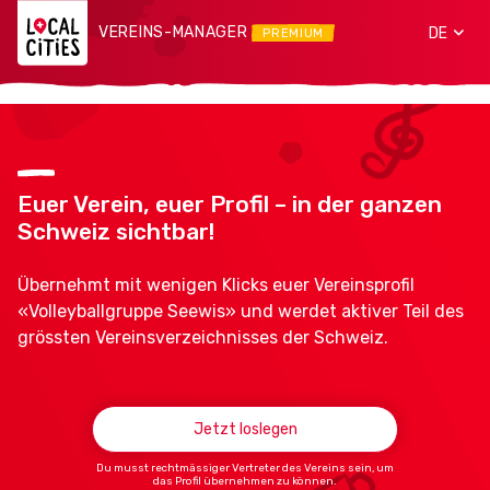
VEREINS-MANAGER
DE
PREMIUM
Euer Verein, euer Profil – in der ganzen
Schweiz sichtbar!
Übernehmt mit wenigen Klicks euer Vereinsprofil
«Volleyballgruppe Seewis» und werdet aktiver Teil des
grössten Vereinsverzeichnisses der Schweiz.
Jetzt loslegen
Du musst rechtmässiger Vertreter des Vereins sein, um
das Profil übernehmen zu können.