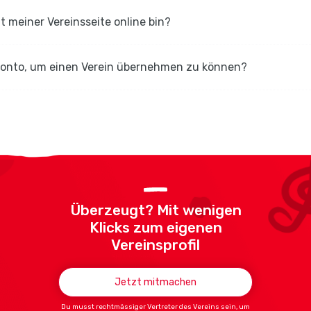
it meiner Vereinsseite online bin?
-Konto, um einen Verein übernehmen zu können?
Überzeugt? Mit wenigen
Klicks zum eigenen
Vereinsprofil
Jetzt mitmachen
Du musst rechtmässiger Vertreter des Vereins sein, um