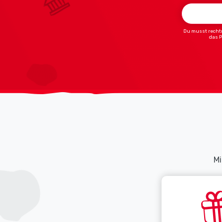
Du musst rechtm
das 
Mi