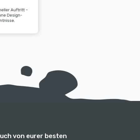
eller Auftritt –
hne Design-
ntnisse.
euch von eurer besten