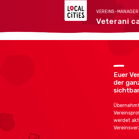
VEREINS-MANAGE
Veterani ca
Euer Ver
der gan
sichtbar
Übernehmt 
Vereinspro
werdet akt
Vereinsver