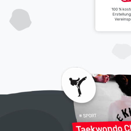
100 % kost
Erstellun
Vereinspr