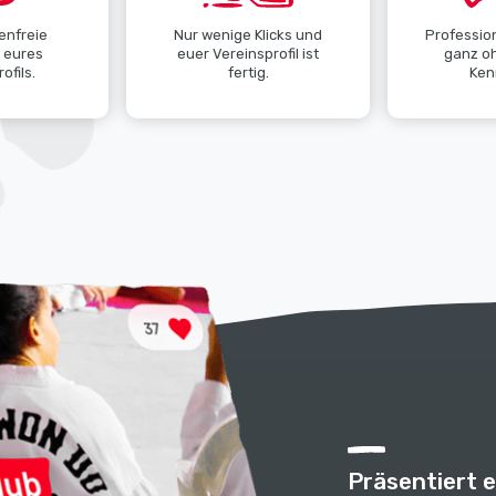
enfreie
Nur wenige Klicks und
Profession
g eures
euer Vereinsprofil ist
ganz o
ofils.
fertig.
Ken
Präsentiert 